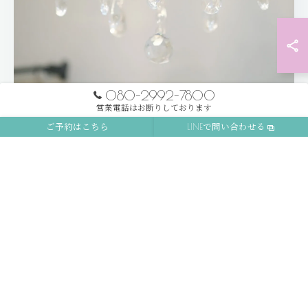
080-2992-7800
営業電話はお断りしております
CONCEPT
ご予約はこちら
LINEで問い合わせる
プライベート空間で過ごす安らぎの時間
ラグジュアリーで高級感あふれる空間の中、お客様に寄
り添う丁寧な施術を提供いたします。美しさを目指しな
がらワンランク上のケアを体験しませんか。
コンセプトへ